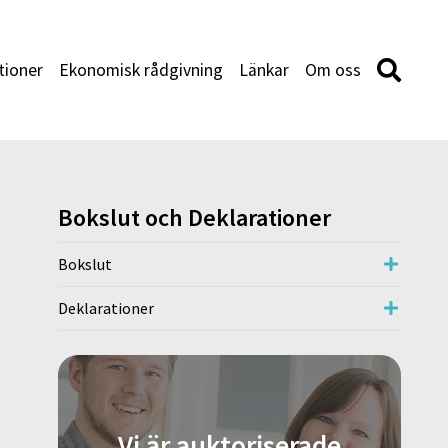
tioner
Ekonomisk rådgivning
Länkar
Om oss
Bokslut och Deklarationer
Bokslut
Deklarationer
Vi är auktoriserade