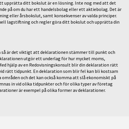
t upprätta ditt bokslut är en lösning. Inte nog med att det
ende på om du har ett handelsbolag eller ett aktiebolag. Det är
sning eller årsbokslut, samt konsekvenser av valda principer.
ll lagstiftning och regler göra ditt bokslut och upprätta din
å är det viktigt att deklarationen stämmer till punkt och
 deklarationen utgör ett underlag för hur mycket moms,
Med hjälp av en Redovisningskonsult blir din deklaration rätt
id rätt tidpunkt. En deklaration som blir fel kan bli kostsam
dra områden och det kan också komma att slå ekonomiskt på
nas in vid olika tidpunkter och för olika typer av företag
rationer är exempel på olika former av deklarationer.