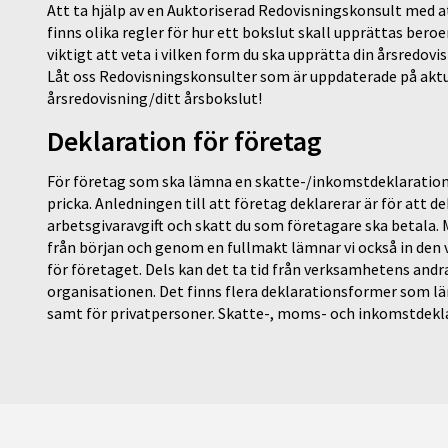
Att ta hjälp av en Auktoriserad Redovisningskonsult med at
finns olika regler för hur ett bokslut skall upprättas bero
viktigt att veta i vilken form du ska upprätta din årsredovi
Låt oss Redovisningskonsulter som är uppdaterade på aktue
årsredovisning/ditt årsbokslut!
Deklaration för företag
För företag som ska lämna en skatte-/inkomstdeklaration s
pricka. Anledningen till att företag deklarerar är för att
arbetsgivaravgift och skatt du som företagare ska betala. 
från början och genom en fullmakt lämnar vi också in den v
för företaget. Dels kan det ta tid från verksamhetens an
organisationen. Det finns flera deklarationsformer som läm
samt för privatpersoner. Skatte-, moms- och inkomstdekla