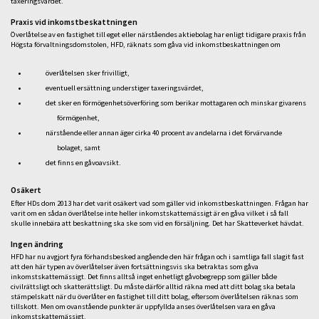
taxeringsvärdet.
Praxis vid inkomstbeskattningen
Överlåtelse av en fastighet till eget eller närståendes aktiebolag har enligt tidigare praxis från
Högsta förvaltningsdomstolen, HFD, räknats som gåva vid inkomstbeskattningen om
överlåtelsen sker frivilligt,
eventuell ersättning understiger taxeringsvärdet,
det sker en förmögenhetsöverföring som berikar mottagaren och minskar givarens
förmögenhet,
närstående eller annan äger cirka 40 procent av andelarna i det förvärvande
bolaget, samt
det finns en gåvoavsikt.
Osäkert
Efter HDs dom 2013 har det varit osäkert vad som gäller vid inkomstbeskattningen. Frågan har
varit om en sådan överlåtelse inte heller inkomstskattemässigt är en gåva vilket i så fall
skulle innebära att beskattning ska ske som vid en försäljning. Det har Skatteverket hävdat.
Ingen ändring
HFD har nu avgjort fyra förhandsbesked angående den här frågan och i samtliga fall slagit fast
att den här typen av överlåtelser även fortsättningsvis ska betraktas som gåva
inkomstskattemässigt. Det finns alltså inget enhetligt gåvobegrepp som gäller både
civilrättsligt och skatterättsligt. Du måste därför alltid räkna med att ditt bolag ska betala
stämpelskatt när du överlåter en fastighet till ditt bolag, eftersom överlåtelsen räknas som
tillskott. Men om ovanstående punkter är uppfyllda anses överlåtelsen vara en gåva
inkomstskattemässigt.