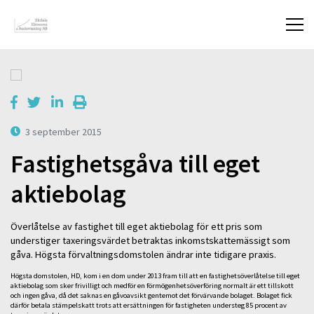
3 september 2015
Fastighetsgåva till eget
aktiebolag
Överlåtelse av fastighet till eget aktiebolag för ett pris som
understiger taxeringsvärdet betraktas inkomstskattemässigt som
gåva. Högsta förvaltningsdomstolen ändrar inte tidigare praxis.
Högsta domstolen, HD, kom i en dom under 2013 fram till att en fastighetsöverlåtelse till eget
aktiebolag som sker frivilligt och medför en förmögenhetsöverföring normalt är ett tillskott
och ingen gåva, då det saknas en gåvoavsikt gentemot det förvärvande bolaget. Bolaget fick
därför betala stämpelskatt trots att ersättningen för fastigheten understeg 85 procent av