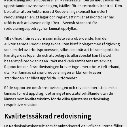
Redovisningskonsult baserar sin kvalitetsstämpel på medverkan vid
upprättandet av redovisningen, istället för en retroaktiv kontroll. Den
bekräftar att en Auktoriserad Redovisningskonsult har utfört
redovisningen enligt lagar och regler, att rimlighetskontroller har
utförts och att kraven enligt Rex – Svensk standard för
redovisningsuppdrag, har kunnat uppfyllas.
Till skillnad från revisorn som måste vara oberoende, kan den
Auktoriserade Redovisningskonsulten bistå bolaget med rådgivning
som en del av arbetsprocessen, vilket innebär att fel som upptäcks
kan åtgärdas löpande och att bolagets affärsbeslut kan få stöd
baserat på redovisningen i takt med verksamhetens utveckling.
Rapporten om årsredovisningen kräver inget merarbete i efterhand,
utan kan lämnas så snart redovisningen är klar om kraven i
standarden har blivit uppfyllda i utförandet.
Både rapporten om årsredovisningen och revisionsberättelsen kan
lämnas för ett uppdrag, det är inget motsatsförhållande utan de
lämnas som kvalitetskvitto för de olika tjänsterna redovisning
respektive revision
Kvalitetssäkrad redovisning
En Redovisningskonsult som är Auktoriserad via Srf konsulterna följer