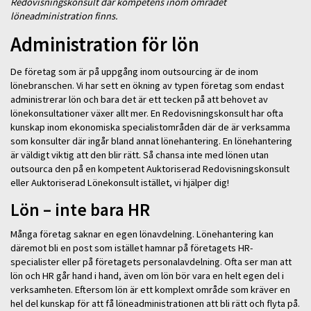
Redovisningskonsult där kompetens inom området
löneadministration finns.
Administration för lön
De företag som är på uppgång inom outsourcing är de inom
lönebranschen. Vi har sett en ökning av typen företag som endast
administrerar lön och bara det är ett tecken på att behovet av
lönekonsultationer växer allt mer. En Redovisningskonsult har ofta
kunskap inom ekonomiska specialistområden där de är verksamma
som konsulter där ingår bland annat lönehantering. En lönehantering
är väldigt viktig att den blir rätt. Så chansa inte med lönen utan
outsourca den på en kompetent Auktoriserad Redovisningskonsult
eller Auktoriserad Lönekonsult istället, vi hjälper dig!
Lön – inte bara HR
Många företag saknar en egen lönavdelning. Lönehantering kan
däremot bli en post som istället hamnar på företagets HR-
specialister eller på företagets personalavdelning. Ofta ser man att
lön och HR går hand i hand, även om lön bör vara en helt egen del i
verksamheten. Eftersom lön är ett komplext område som kräver en
hel del kunskap för att få löneadministrationen att bli rätt och flyta på.