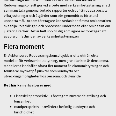
Redovisningskonsult gör vid arbete med verksamhetsstyrning är att
sammanställa genomarbetade rapporter och utifrån dessa besluta
vilka justeringar och åtgärder som bör genomföras för att nå
uppsatta mål. Du som företagare kan sedan bestämma om konsulten
ska följa utvecklingen och processen under tiden eller om beslut om
justering räcker. Det är helt upp till dig som ägare av företaget att
avgöra omfattningen av verksamhetsstyrningen.
Flera moment
En Auktoriserad Redovisningskonsult jobbar ofta utifrån olika
modeller för verksamhetsstyrning, men grundtanken är densamma.
Modellerna innehåller oftast fler moment än ekonomistyrningen och
fokuserar mycket på punkter som kundnytta och
utvecklingsmöjligheter hos personal och liknande.
Det här kan vi hjälpa er med:
Finansiellt perspektiv – Företagets nuvarande ställning och
lönsamhet.
Kundperspektiv – Utvärdera befintlig kundnytta och
kundnöjdhet.