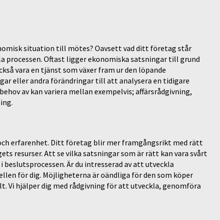
nomisk situation till mötes? Oavsett vad ditt företag står
la processen. Oftast ligger ekonomiska satsningar till grund
också vara en tjänst som växer fram ur den löpande
ar eller andra förändringar till att analysera en tidigare
r behov av kan variera mellan exempelvis; affärsrådgivning,
ing.
h erfarenhet. Ditt företag blir mer framgångsrikt med rätt
ts resurser. Att se vilka satsningar som är rätt kan vara svårt
 i beslutsprocessen. Är du intresserad av att utveckla
len för dig. Möjligheterna är oändliga för den som köper
t. Vi hjälper dig med rådgivning för att utveckla, genomföra