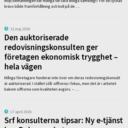
ihop bemanningen när många vill vara lediga samtidigt? För att lyckas
krävs både framförhållning och koll på de …
22 maj 2026
Den auktoriserade
redovisningskonsulten ger
företagen ekonomisk trygghet –
hela vägen
Många företagare funderar inte över om deras redovisningskonsult
är auktoriserad. I stället står siffrorna i fokus, men det är i arbetet
bakom siffrorna som kvaliteten avgörs. – …
17 april 2026
Srf konsulterna tipsar: Ny e-tjänst