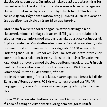
skatteavdrag som görs. Om inte, så riskeras att utbetalaren drar för
mycket eller för lite skatt. För utbetalare som är huvudarbetsgivare
ska skatteavdrag vanligtvis göras enligt skattetabell. Skatteverket
har en e-tjänst, frågor om skatteavdrag (FOS), till vilken innevarande
års uppgifter kan skickas för att få en uppdatering.
Inför nästa år aviseras förändringar i skatteberäkningen med
skattereduktioner. Förslaget är att en tillfällig skattereduktion för
arbetsinkomster införs med anledning av ökade arbetskostnader till
följd av pandemin. Om skattereduktionen införs så avser den fysiska
personer med arbetsinkomster överstigande 60 000 kronor och
understigande 500 000 kronor om året. Oavsett om detta införs eller
inte medför nytt kalenderår ett nytt beskattningsår. Inför varje nytt
kalenderår behöver därmed skatteuppgifterna uppdateras. Från och
med den 1 november kan FOS för kommande år, 2022. Svaren
kommer då i mitten av december, efter att
preliminärskatteuppgifterna är klara. Svaren sparas i dessa fall till den
31 januari. Alternativt görs FOS direkt i lönesystemet via API. API
möjliggör utbyte av information utan inloggning och uppladdning av
filer.
Under 2021 lanserade Skatteverket ett nytt API som används för att
få reda på antingen vilket skatteavdrag som ska göras utifrån