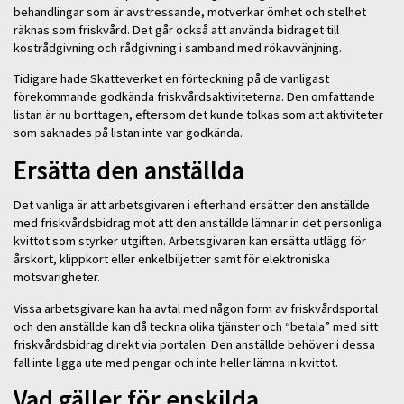
behandlingar som är avstressande, motverkar ömhet och stelhet
räknas som friskvård. Det går också att använda bidraget till
kostrådgivning och rådgivning i samband med rökavvänjning.
Tidigare hade Skatteverket en förteckning på de vanligast
förekommande godkända friskvårdsaktiviteterna. Den omfattande
listan är nu borttagen, eftersom det kunde tolkas som att aktiviteter
som saknades på listan inte var godkända.
Ersätta den anställda
Det vanliga är att arbetsgivaren i efterhand ersätter den anställde
med friskvårdsbidrag mot att den anställde lämnar in det personliga
kvittot som styrker utgiften. Arbetsgivaren kan ersätta utlägg för
årskort, klippkort eller enkelbiljetter samt för elektroniska
motsvarigheter.
Vissa arbetsgivare kan ha avtal med någon form av friskvårdsportal
och den anställde kan då teckna olika tjänster och “betala” med sitt
friskvårdsbidrag direkt via portalen. Den anställde behöver i dessa
fall inte ligga ute med pengar och inte heller lämna in kvittot.
Vad gäller för enskilda