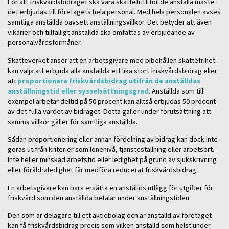
För att friskvårdsbidraget ska vara skattefritt för de anställa måste
det erbjudas till företagets hela personal. Med hela personalen avses
samtliga anställda oavsett anställningsvillkor. Det betyder att även
vikarier och tillfälligt anställda ska omfattas av erbjudande av
personalvårdsförmåner.
Skatteverket anser att en arbetsgivare med bibehållen skattefrihet
kan välja att erbjuda alla anställda ett lika stort friskvårdsbidrag eller
att
proportionera friskvårdsbidrag utifrån de anställdas
anställningstid eller sysselsättningsgrad
. Anställda som till
exempel arbetar deltid på 50 procent kan alltså erbjudas 50 procent
av det fulla värdet av bidraget. Detta gäller under förutsättning att
samma villkor gäller för samtliga anställda.
Sådan proportionering eller annan fördelning av bidrag kan dock inte
göras utifrån kriterier som lönenivå, tjänsteställning eller arbetsort.
Inte heller minskad arbetstid eller ledighet på grund av sjukskrivning
eller föräldraledighet får medföra reducerat friskvårdsbidrag.
En arbetsgivare kan bara ersätta en anställds utlägg för utgifter för
friskvård som den anställda betalar under anställningstiden.
Den som är delägare till ett aktiebolag och är anställd av företaget
kan få friskvårdsbidrag precis som vilken anställd som helst under