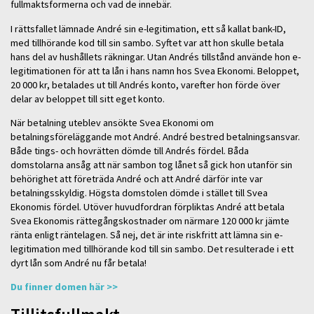
fullmaktsformerna och vad de innebär.
I rättsfallet lämnade André sin e-legitimation, ett så kallat bank-ID,
med tillhörande kod till sin sambo. Syftet var att hon skulle betala
hans del av hushållets räkningar. Utan Andrés tillstånd använde hon e-
legitimationen för att ta lån i hans namn hos Svea Ekonomi. Beloppet,
20 000 kr, betalades ut till Andrés konto, varefter hon förde över
delar av beloppet till sitt eget konto.
När betalning uteblev ansökte Svea Ekonomi om
betalningsföreläggande mot André. André bestred betalningsansvar.
Både tings- och hovrätten dömde till Andrés fördel. Båda
domstolarna ansåg att när sambon tog lånet så gick hon utanför sin
behörighet att företräda André och att André därför inte var
betalningsskyldig. Högsta domstolen dömde i stället till Svea
Ekonomis fördel. Utöver huvudfordran förpliktas André att betala
Svea Ekonomis rättegångskostnader om närmare 120 000 kr jämte
ränta enligt räntelagen. Så nej, det är inte riskfritt att lämna sin e-
legitimation med tillhörande kod till sin sambo. Det resulterade i ett
dyrt lån som André nu får betala!
Du finner domen här >>