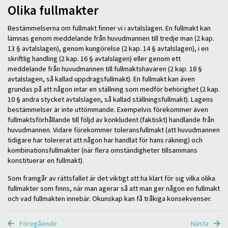
Olika fullmakter
Bestämmelserna om fullmakt finner vi i avtalslagen. En fullmakt kan
lämnas genom meddelande från huvudmannen till tredje man (2 kap.
13 § avtalslagen), genom kungörelse (2 kap. 14 § avtalslagen), i en
skriftlig handling (2 kap. 16 § avtalslagen) eller genom ett
meddelande från huvudmannen till fullmaktshavaren (2 kap. 18 §
avtalslagen, så kallad uppdragsfullmakt). En fullmakt kan även
grundas på att någon intar en ställning som medför behörighet (2 kap.
10 § andra stycket avtalslagen, så kallad ställningsfullmakt). Lagens
bestämmelser är inte uttömmande. Exempelvis förekommer även
fullmaktsförhållande till följd av konkludent (faktiskt) handlande från
huvudmannen. Vidare förekommer toleransfullmakt (att huvudmannen
tidigare har tolererat att någon har handlat för hans räkning) och
kombinationsfullmakter (när flera omständigheter tillsammans
konstituerar en fullmakt).
Som framgår av rättsfallet är det viktigt att ha klart för sig vilka olika
fullmakter som finns, när man agerar så att man ger någon en fullmakt
och vad fullmakten innebär. Okunskap kan få tråkiga konsekvenser.
Föregående
Nästa