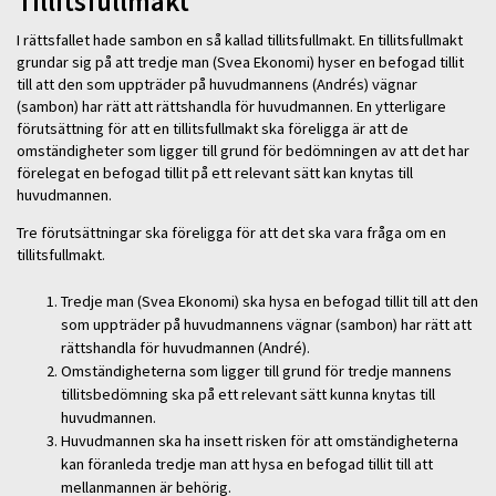
Tillitsfullmakt
I rättsfallet hade sambon en så kallad tillitsfullmakt. En tillitsfullmakt
grundar sig på att tredje man (Svea Ekonomi) hyser en befogad tillit
till att den som uppträder på huvudmannens (Andrés) vägnar
(sambon) har rätt att rättshandla för huvudmannen. En ytterligare
förutsättning för att en tillitsfullmakt ska föreligga är att de
omständigheter som ligger till grund för bedömningen av att det har
förelegat en befogad tillit på ett relevant sätt kan knytas till
huvudmannen.
Tre förutsättningar ska föreligga för att det ska vara fråga om en
tillitsfullmakt.
Tredje man (Svea Ekonomi) ska hysa en befogad tillit till att den
som uppträder på huvudmannens vägnar (sambon) har rätt att
rättshandla för huvudmannen (André).
Omständigheterna som ligger till grund för tredje mannens
tillitsbedömning ska på ett relevant sätt kunna knytas till
huvudmannen.
Huvudmannen ska ha insett risken för att omständigheterna
kan föranleda tredje man att hysa en befogad tillit till att
mellanmannen är behörig.