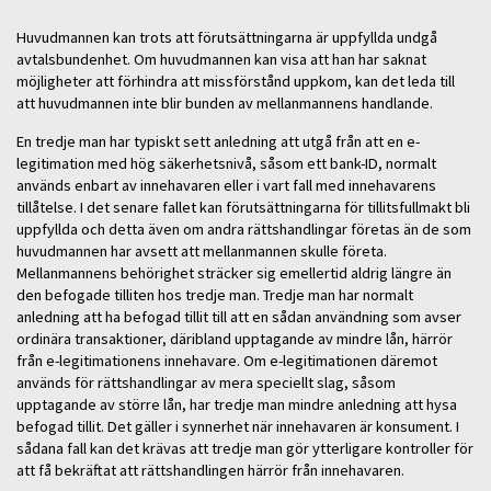
Huvudmannen kan trots att förutsättningarna är uppfyllda undgå
avtalsbundenhet. Om huvudmannen kan visa att han har saknat
möjligheter att förhindra att missförstånd uppkom, kan det leda till
att huvudmannen inte blir bunden av mellanmannens handlande.
En tredje man har typiskt sett anledning att utgå från att en e-
legitimation med hög säkerhetsnivå, såsom ett bank-ID, normalt
används enbart av innehavaren eller i vart fall med innehavarens
tillåtelse. I det senare fallet kan förutsättningarna för tillitsfullmakt bli
uppfyllda och detta även om andra rättshandlingar företas än de som
huvudmannen har avsett att mellanmannen skulle företa.
Mellanmannens behörighet sträcker sig emellertid aldrig längre än
den befogade tilliten hos tredje man. Tredje man har normalt
anledning att ha befogad tillit till att en sådan användning som avser
ordinära transaktioner, däribland upptagande av mindre lån, härrör
från e-legitimationens innehavare. Om e-legitimationen däremot
används för rättshandlingar av mera speciellt slag, såsom
upptagande av större lån, har tredje man mindre anledning att hysa
befogad tillit. Det gäller i synnerhet när innehavaren är konsument. I
sådana fall kan det krävas att tredje man gör ytterligare kontroller för
att få bekräftat att rättshandlingen härrör från innehavaren.