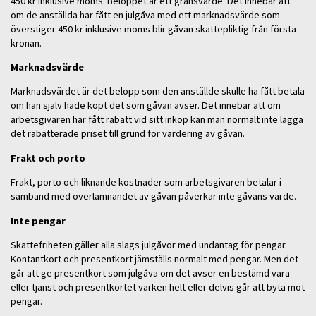
450 kr inklusive moms. Beloppet är ett gränsvärde. Det innebär att
om de anställda har fått en julgåva med ett marknadsvärde som
överstiger 450 kr inklusive moms blir gåvan skattepliktig från första
kronan.
Marknadsvärde
Marknadsvärdet är det belopp som den anställde skulle ha fått betala
om han själv hade köpt det som gåvan avser. Det innebär att om
arbetsgivaren har fått rabatt vid sitt inköp kan man normalt inte lägga
det rabatterade priset till grund för värdering av gåvan.
Frakt och porto
Frakt, porto och liknande kostnader som arbetsgivaren betalar i
samband med överlämnandet av gåvan påverkar inte gåvans värde.
Inte pengar
Skattefriheten gäller alla slags julgåvor med undantag för pengar.
Kontantkort och presentkort jämställs normalt med pengar. Men det
går att ge presentkort som julgåva om det avser en bestämd vara
eller tjänst och presentkortet varken helt eller delvis går att byta mot
pengar.