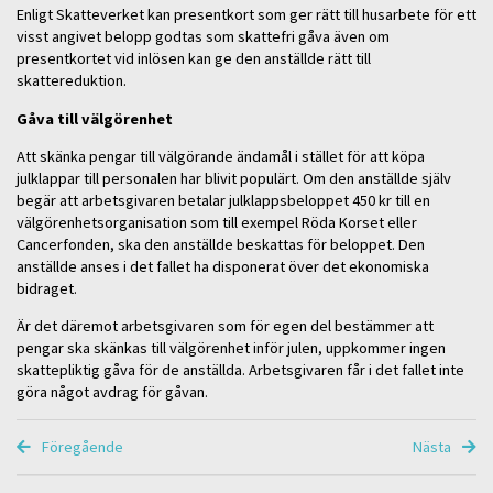
Enligt Skatteverket kan presentkort som ger rätt till husarbete för ett
visst angivet belopp godtas som skattefri gåva även om
presentkortet vid inlösen kan ge den anställde rätt till
skattereduktion.
Gåva till välgörenhet
Att skänka pengar till välgörande ändamål i stället för att köpa
julklappar till personalen har blivit populärt. Om den anställde själv
begär att arbetsgivaren betalar julklappsbeloppet 450 kr till en
välgörenhetsorganisation som till exempel Röda Korset eller
Cancerfonden, ska den anställde beskattas för beloppet. Den
anställde anses i det fallet ha disponerat över det ekonomiska
bidraget.
Är det däremot arbetsgivaren som för egen del bestämmer att
pengar ska skänkas till välgörenhet inför julen, uppkommer ingen
skattepliktig gåva för de anställda. Arbetsgivaren får i det fallet inte
göra något avdrag för gåvan.
Föregående
Nästa