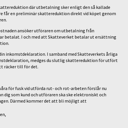
attereduktion där utbetalning sker enligt den så kallade
e får en preliminär skattereduktion direkt vid köpet genom
ren.
skostnaden ansöker utföraren om utbetalning från
r betalat. I och med att Skatteverket betalar ut ersättning
tion.
 din inkomstdeklaration. I samband med Skatteverkets årliga
stdeklaration, medges du slutlig skattereduktion för utfört
 räcker till för det.
ra för fusk vid utförda rut- och rot-arbeten förslår nu
an dig som kund och utföraren ska ske elektroniskt och
lagen. Därmed kommer det att bli möjligt att
gen,