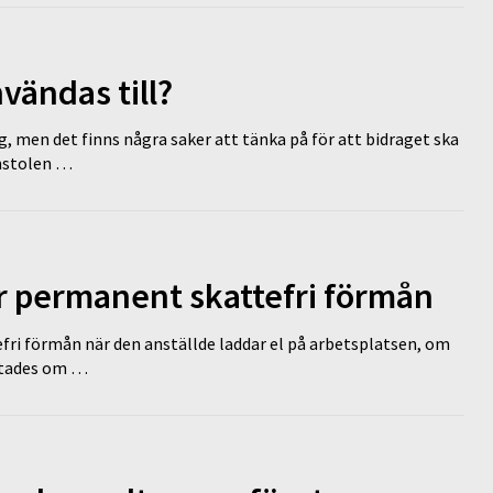
vändas till?
g, men det finns några saker att tänka på för att bidraget ska
omstolen …
ir permanent skattefri förmån
efri förmån när den anställde laddar el på arbetsplatsen, om
lutades om …