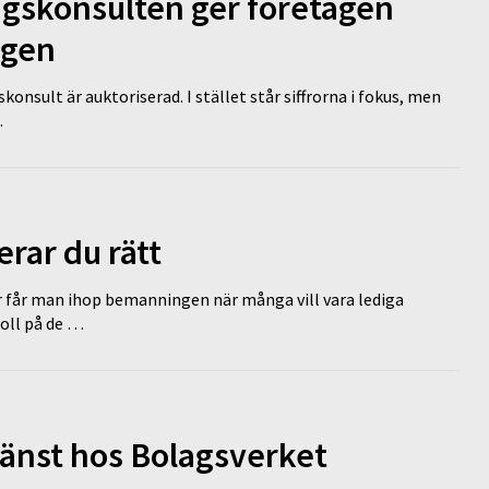
ngskonsulten ger företagen
ägen
nsult är auktoriserad. I stället står siffrorna i fokus, men
…
erar du rätt
r får man ihop bemanningen när många vill vara lediga
koll på de …
tjänst hos Bolagsverket