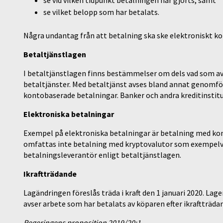
se vid vilken tidpunkt betalningen har gjorts, samt
se vilket belopp som har betalats.
Några undantag från att betalning ska ske elektroniskt ko
Betaltjänstlagen
I betaltjänstlagen finns bestämmelser om dels vad som av
betaltjänster. Med betaltjänst avses bland annat genomf
kontobaserade betalningar. Banker och andra kreditinstitu
Elektroniska betalningar
Exempel på elektroniska betalningar är betalning med ko
omfattas inte betalning med kryptovalutor som exempelvi
betalningsleverantör enligt betaltjänstlagen.
Ikraftträdande
Lagändringen föreslås träda i kraft den 1 januari 2020. L
avser arbete som har betalats av köparen efter ikraftträda
Regeringens proposition 2019/20:1