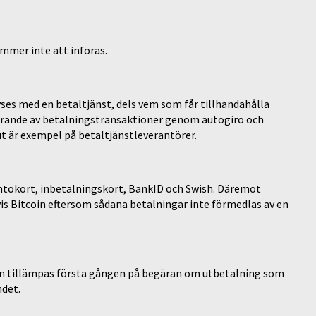
mmer inte att införas.
ses med en betaltjänst, dels vem som får tillhandahålla
örande av betalningstransaktioner genom autogiro och
t är exempel på betaltjänstleverantörer.
ntokort, inbetalningskort, BankID och Swish. Däremot
s Bitcoin eftersom sådana betalningar inte förmedlas av en
agen tillämpas första gången på begäran om utbetalning som
ndet.