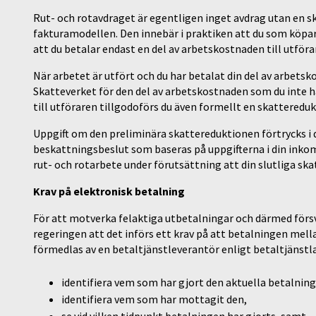
Rut- och rotavdraget är egentligen inget avdrag utan en sk
fakturamodellen. Den innebär i praktiken att du som köpar
att du betalar endast en del av arbetskostnaden till utföra
När arbetet är utfört och du har betalat din del av arbet
Skatteverket för den del av arbetskostnaden som du inte ha
till utföraren tillgodoförs du även formellt en skattereduk
Uppgift om den preliminära skattereduktionen förtrycks i
beskattningsbeslut som baseras på uppgifterna i din inkom
rut- och rotarbete under förutsättning att din slutliga skatt
Krav på elektronisk betalning
För att motverka felaktiga utbetalningar och därmed försvå
regeringen att det införs ett krav på att betalningen mell
förmedlas av en betaltjänstleverantör enligt betaltjänst
identifiera vem som har gjort den aktuella betalnin
identifiera vem som har mottagit den,