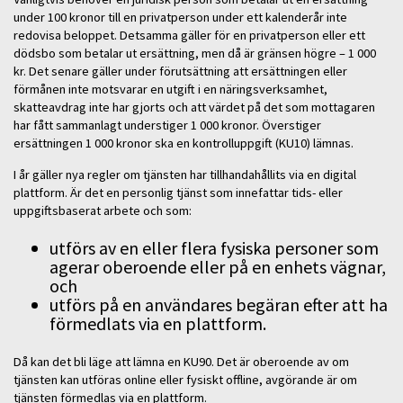
under 100 kronor till en privatperson under ett kalenderår inte
redovisa beloppet. Detsamma gäller för en privatperson eller ett
dödsbo som betalar ut ersättning, men då är gränsen högre – 1 000
kr. Det senare gäller under förutsättning att ersättningen eller
förmånen inte motsvarar en utgift i en näringsverksamhet,
skatteavdrag inte har gjorts och att värdet på det som mottagaren
har fått sammanlagt understiger 1 000 kronor. Överstiger
ersättningen 1 000 kronor ska en kontrolluppgift (KU10) lämnas.
I år gäller nya regler om tjänsten har tillhandahållits via en digital
plattform. Är det en personlig tjänst som innefattar tids- eller
uppgiftsbaserat arbete och som:
utförs av en eller flera fysiska personer som
agerar oberoende eller på en enhets vägnar,
och
utförs på en användares begäran efter att ha
förmedlats via en plattform.
Då kan det bli läge att lämna en KU90. Det är oberoende av om
tjänsten kan utföras online eller fysiskt offline, avgörande är om
tjänsten förmedlas via en plattform.