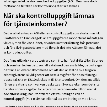
arbetsgivardeklaration med individuppgifter (AGI). Den finns dock
fortfarande tillfällen när kontrolluppgifter ska lämnas.
När ska kontrolluppgift lämnas
för tjänsteinkomster?
Det är alltid antingen AGI eller en kontrolluppgift som ska lämnas till
Skatteverket. Huvudregeln är att uppgifterna rapporteras månatligen
via AGI, men för vissa löner, arvoden samt ersättning från pensions-
och försäkringsutbetalare med flera är det inte AGI som lämnas, det
är kontrolluppgifter.
Det finns utländska arbetsgivare som inte har fast driftställe i Sverige
och som har tecknat ett socialt avtal med den anställde, det vill säga
det finns en överenskommelse om att den anställde ska fullgöra
arbetsgivarens skyldigheter att betala avgifter för dess räkning. I
dessa fall ska en KU10 skickas in till Skatteverket. Om den anställde
får en ersättning som varken beskattas i Sverige eller som det inte
betalas sociala avgifter för eftersom personen inte tillhör svensk
socialförsäkring, har utbetalaren ett val. Antingen kan en
kontrolluppgift (KU14) lämnas eller så tas ersättningen med i AGI.
Vanligtvis behöver en juridisk person som betalar ut en ersättning