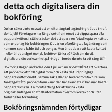
detta och digitalisera din
bokföring
Du har säkert inte missat att en efterlängtad lagändring trädde i kraft
den 1 juli? Företagare har länge sett fram emot att slippa spara alla
papperskvitton. I stället räcker det att spara en fotad kopia av kvittot
som underlag för bokföringen. Det är en efterlängtad lagändring som
kommer spara både tid och pengar. Men är det bara att kasta kvittot
– eller är det något mer du behöver tänka på? Och om du vill
digitalisera din verksamhet på riktigt – borde du inte ta ett steg till?
Bokföringslagen ändrades den 1 juli och nu är det tillåtet att överföra
ett papperskvitto till digital form och kasta det ursprungliga
papperskvittot direkt. Samma sak gäller en leverantörsfaktura som
företaget fått i pappersform – när den har skannats in kan man kasta
pappersfakturan. En förutsättning för att kunna kasta
originalhandlingen är att all information överförs korrekt och utan
förlust eller förändring.
Bokföringsnämnden förtydligar