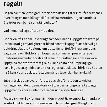
regeln
I lagen har man ytterligare preciserat att uppgifter inte får försvinna i
överföringen med hänsyn till ”tekniska metoder, organisatoriska
åtgärder och övriga omständigheter”.
Vad menar då lagstiftaren med det?
Det är en fråga som Bokföringsnämnden har till uppgift att svara på.
Denna statliga myndighet har bland annat till uppgift att förtydliga
bokföringslagen. Reglerna om detta finns i Bokföringsnämndens
vägledning om Bokföring. I början av sommaren presenterade
Bokföringsnämnden förslag till vilka förutsättningar som ska vara
uppfyllda för att ett företag ska kunna kasta den ursprungliga
handlingen. Enligt tidsplanen ska reglerna beslutas i början av hösten
– så kanske är beslutet fattat nu när du läser den här artikeln?
Enligt förslaget ansvarar företaget självt för att den tekniska
lösningen och de organisatoriska åtgärderna fungerar så att inga
uppgifter förändras eller försvinner under överföringen
Vidare skriver Bokföringsnämnden att det till exempel kan handla om
kontrollfunktioner i programvaran och utrustningen. Viktigt med