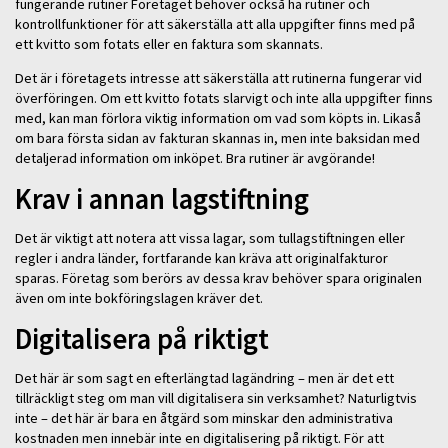
fungerande rutiner Företaget behöver också ha rutiner och
kontrollfunktioner för att säkerställa att alla uppgifter finns med på
ett kvitto som fotats eller en faktura som skannats.
Det är i företagets intresse att säkerställa att rutinerna fungerar vid
överföringen. Om ett kvitto fotats slarvigt och inte alla uppgifter finns
med, kan man förlora viktig information om vad som köpts in. Likaså
om bara första sidan av fakturan skannas in, men inte baksidan med
detaljerad information om inköpet. Bra rutiner är avgörande!
Krav i annan lagstiftning
Det är viktigt att notera att vissa lagar, som tullagstiftningen eller
regler i andra länder, fortfarande kan kräva att originalfakturor
sparas. Företag som berörs av dessa krav behöver spara originalen
även om inte bokföringslagen kräver det.
Digitalisera på riktigt
Det här är som sagt en efterlängtad lagändring – men är det ett
tillräckligt steg om man vill digitalisera sin verksamhet? Naturligtvis
inte – det här är bara en åtgärd som minskar den administrativa
kostnaden men innebär inte en digitalisering på riktigt. För att