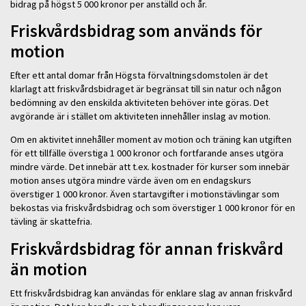
bidrag på högst 5 000 kronor per anställd och år.
Friskvårdsbidrag som används för
motion
Efter ett antal domar från Högsta förvaltningsdomstolen är det
klarlagt att friskvårdsbidraget är begränsat till sin natur och någon
bedömning av den enskilda aktiviteten behöver inte göras. Det
avgörande är i stället om aktiviteten innehåller inslag av motion.
Om en aktivitet innehåller moment av motion och träning kan utgiften
för ett tillfälle överstiga 1 000 kronor och fortfarande anses utgöra
mindre värde. Det innebär att t.ex. kostnader för kurser som innebär
motion anses utgöra mindre värde även om en endagskurs
överstiger 1 000 kronor. Även startavgifter i motionstävlingar som
bekostas via friskvårdsbidrag och som överstiger 1 000 kronor för en
tävling är skattefria.
Friskvårdsbidrag för annan friskvård
än motion
Ett friskvårdsbidrag kan användas för enklare slag av annan friskvård