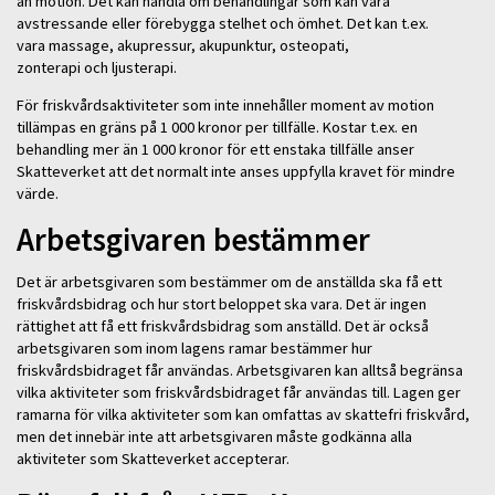
än motion. Det kan handla om behandlingar som kan vara
avstressande eller förebygga stelhet och ömhet. Det kan t.ex.
vara massage, akupressur, akupunktur, osteopati,
zonterapi och ljusterapi.
För friskvårdsaktiviteter som inte innehåller moment av motion
tillämpas en gräns på 1 000 kronor per tillfälle. Kostar t.ex. en
behandling mer än 1 000 kronor för ett enstaka tillfälle anser
Skatteverket att det normalt inte anses uppfylla kravet för mindre
värde.
Arbetsgivaren bestämmer
Det är arbetsgivaren som bestämmer om de anställda ska få ett
friskvårdsbidrag och hur stort beloppet ska vara. Det är ingen
rättighet att få ett friskvårdsbidrag som anställd. Det är också
arbetsgivaren som inom lagens ramar bestämmer hur
friskvårdsbidraget får användas. Arbetsgivaren kan alltså begränsa
vilka aktiviteter som friskvårdsbidraget får användas till. Lagen ger
ramarna för vilka aktiviteter som kan omfattas av skattefri friskvård,
men det innebär inte att arbetsgivaren måste godkänna alla
aktiviteter som Skatteverket accepterar.