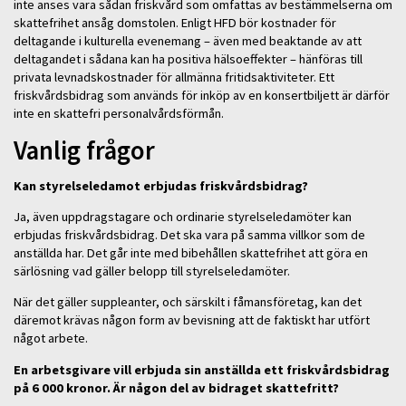
inte anses vara sådan friskvård som omfattas av bestämmelserna om
skattefrihet ansåg domstolen. Enligt HFD bör kostnader för
deltagande i kulturella evenemang – även med beaktande av att
deltagandet i sådana kan ha positiva hälsoeffekter – hänföras till
privata levnadskostnader för allmänna fritidsaktiviteter. Ett
friskvårdsbidrag som används för inköp av en konsertbiljett är därför
inte en skattefri personalvårdsförmån.
Vanlig
frågor
Kan styrelseledamot erbjudas friskvårdsbidrag?
Ja, även uppdragstagare och ordinarie styrelseledamöter kan
erbjudas friskvårdsbidrag. Det ska vara på samma villkor som de
anställda har. Det går inte med bibehållen skattefrihet att göra en
särlösning vad gäller belopp till styrelseledamöter.
När det gäller suppleanter, och särskilt i fåmansföretag, kan det
däremot krävas någon form av bevisning att de faktiskt har utfört
något arbete.
En arbetsgivare vill erbjuda sin anställda ett friskvårdsbidrag
på 6 000 kronor. Är någon del av bidraget skattefritt?