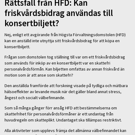
Rättsfall från HFD: Kan
friskvårdsbidrag användas till
konsertbiljett?
Nej, enligt ett avgörande från Högsta Förvaltningsdomstolen (HFD)
kan en anställd inte utnyttja sitt friskvårdsbidrag för att köpa en
konsertbiljett.
Frågan som domstolen tog ställning till var om ett friskvårdsbidrag
som används för inköp av en konsertbiljett var en skattefri
personalvårdsförmån. Kan biljetten omfattas av annan friskvård än
motion som är att anse som skattefri?
Den anställda framförde att forskning visade på tydliga och mätbara
hälsoeffekter av levande musik när det gäller bland annat stress,
ångest och socialt välbefinnande.
Som så många gånger förr ansåg HFD att bestämmelserna om
skattefrihet för personalvårdsförmåner är ett undantag från
huvudregeln om skatteplikt. Undantaget ska tillämpas restriktivt.
Alla aktiviteter som upplevs främja det allmänna välbefinnandet kan