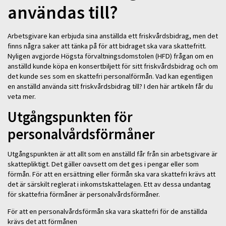
användas till?
Arbetsgivare kan erbjuda sina anställda ett friskvårdsbidrag, men det
finns några saker att tänka på för att bidraget ska vara skattefritt.
Nyligen avgjorde Högsta förvaltningsdomstolen (HFD) frågan om en
anställd kunde köpa en konsertbiljett för sitt friskvårdsbidrag och om
det kunde ses som en skattefri personalförmån. Vad kan egentligen
en anställd använda sitt friskvårdsbidrag till? I den här artikeln får du
veta mer.
Utgångspunkten för
personalvårdsförmåner
Utgångspunkten är att allt som en anställd får från sin arbetsgivare är
skattepliktigt. Det gäller oavsett om det ges i pengar eller som
förmån. För att en ersättning eller förmån ska vara skattefri krävs att
det är särskilt reglerat i inkomstskattelagen. Ett av dessa undantag
för skattefria förmåner är personalvårdsförmåner.
För att en personalvårdsförmån ska vara skattefri för de anställda
krävs det att förmånen