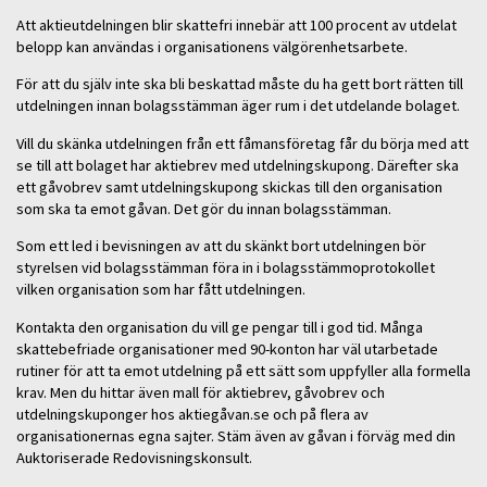
Att aktieutdelningen blir skattefri innebär att 100 procent av utdelat
belopp kan användas i organisationens välgörenhetsarbete.
För att du själv inte ska bli beskattad måste du ha gett bort rätten till
utdelningen innan bolagsstämman äger rum i det utdelande bolaget.
Vill du skänka utdelningen från ett fåmansföretag får du börja med att
se till att bolaget har aktiebrev med utdelningskupong. Därefter ska
ett gåvobrev samt utdelningskupong skickas till den organisation
som ska ta emot gåvan. Det gör du innan bolagsstämman.
Som ett led i bevisningen av att du skänkt bort utdelningen bör
styrelsen vid bolagsstämman föra in i bolagsstämmoprotokollet
vilken organisation som har fått utdelningen.
Kontakta den organisation du vill ge pengar till i god tid. Många
skattebefriade organisationer med 90-konton har väl utarbetade
rutiner för att ta emot utdelning på ett sätt som uppfyller alla formella
krav. Men du hittar även mall för aktiebrev, gåvobrev och
utdelningskuponger hos aktiegåvan.se och på flera av
organisationernas egna sajter. Stäm även av gåvan i förväg med din
Auktoriserade Redovisningskonsult.