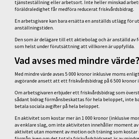
tjänsteställning eller arbetsort. Inte heller minskad arbets
föräldraledighet får medföra reducerat friskvårdsbidrag.
En arbetsgivare kan bara ersätta en anställds utlägg för ut
anställningstiden.
Den som är delägare till ett aktiebolag och är anställd av 
som helst under förutsättning att villkoren är uppfyllda.
Vad avses med mindre värde
Med mindre värde avses 5 000 kronor inklusive moms enlig
avgörande ansett att ett friskvårdsbidrag på 6 500 kronor 
Om arbetsgivaren erbjuder ett friskvårdsbidrag som överst
sådant bidrag förmånsbeskattas för hela beloppet, inte b
betala sociala avgifter på hela beloppet.
En aktivitet som kostar mer än 1 000 kronor (inklusive moms
av enklare slag, om inte aktiviteten innehåller moment av 
aktivitet utan moment av motion och träning som kostar mer
förmån även om det totala friskvårdsbidraget är av mindre