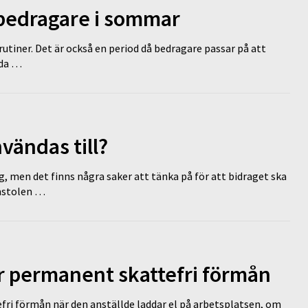
 bedragare i sommar
tiner. Det är också en period då bedragare passar på att
dda …
vändas till?
g, men det finns några saker att tänka på för att bidraget ska
omstolen …
ir permanent skattefri förmån
efri förmån när den anställde laddar el på arbetsplatsen, om