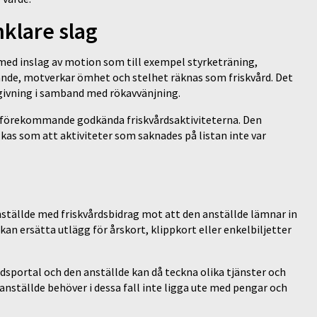
nklare slag
r med inslag av motion som till exempel styrketräning,
nde, motverkar ömhet och stelhet räknas som friskvård. Det
dgivning i samband med rökavvänjning.
t förekommande godkända friskvårdsaktiviteterna. Den
kas som att aktiviteter som saknades på listan inte var
anställde med friskvårdsbidrag mot att den anställde lämnar in
kan ersätta utlägg för årskort, klippkort eller enkelbiljetter
dsportal och den anställde kan då teckna olika tjänster och
 anställde behöver i dessa fall inte ligga ute med pengar och