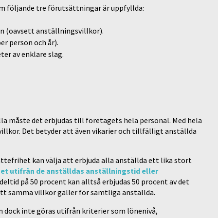
m följande tre förutsättningar är uppfyllda:
n (oavsett anställningsvillkor).
er person och år).
ter av enklare slag.
älla måste det erbjudas till företagets hela personal. Med hela
lkor. Det betyder att även vikarier och tillfälligt anställda
efrihet kan välja att erbjuda alla anställda ett lika stort
t utifrån de anställdas anställningstid eller
deltid på 50 procent kan alltså erbjudas 50 procent av det
att samma villkor gäller för samtliga anställda.
 dock inte göras utifrån kriterier som lönenivå,