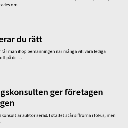
lutades om …
erar du rätt
r får man ihop bemanningen när många vill vara lediga
koll på de …
ngskonsulten ger företagen
ägen
nsult är auktoriserad. I stället står siffrorna i fokus, men
…