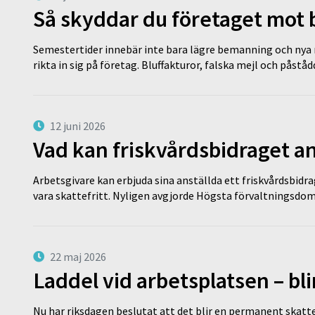
Så skyddar du företaget mot
Semestertider innebär inte bara lägre bemanning och nya ru
rikta in sig på företag. Bluffakturor, falska mejl och påstå
12 juni 2026
Vad kan friskvårdsbidraget an
Arbetsgivare kan erbjuda sina anställda ett friskvårdsbidra
vara skattefritt. Nyligen avgjorde Högsta förvaltningsd
22 maj 2026
Laddel vid arbetsplatsen – bl
Nu har riksdagen beslutat att det blir en permanent skatt