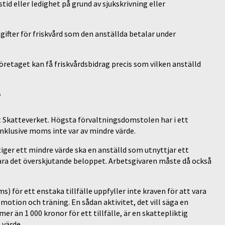
tid eller ledighet på grund av sjukskrivning eller
gifter för friskvård som den anställda betalar under
företaget kan få friskvårdsbidrag precis som vilken anställd
?
t Skatteverket. Högsta förvaltningsdomstolen har i ett
inklusive moms inte var av mindre värde.
iger ett mindre värde ska en anställd som utnyttjar ett
ara det överskjutande beloppet. Arbetsgivaren måste då också
) för ett enstaka tillfälle uppfyller inte kraven för att vara
motion och träning. En sådan aktivitet, det vill säga en
 än 1 000 kronor för ett tillfälle, är en skattepliktig
 värde.