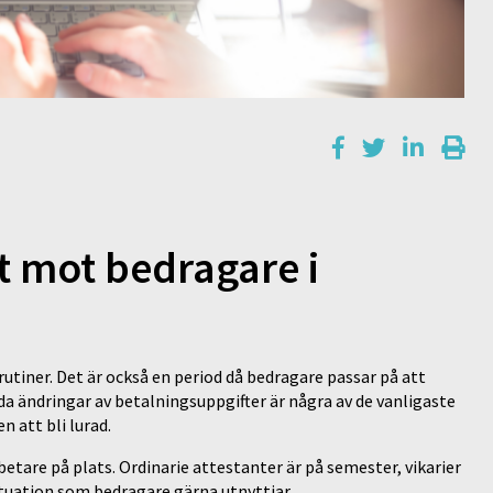
t mot bedragare i
tiner. Det är också en period då bedragare passar på att
dda ändringar av betalningsuppgifter är några av de vanligaste
 att bli lurad.
re på plats. Ordinarie attestanter är på semester, vikarier
situation som bedragare gärna utnyttjar.