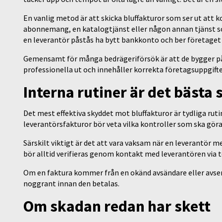
En vanlig metod är att skicka bluffakturor som ser ut att 
abonnemang, en katalogtjänst eller någon annan tjänst som 
en leverantör påstås ha bytt bankkonto och ber företaget a
Gemensamt för många bedrägeriförsök är att de bygger på s
professionella ut och innehåller korrekta företagsuppgifte
Interna rutiner är det bästa
Det mest effektiva skyddet mot bluffakturor är tydliga rut
leverantörsfakturor bör veta vilka kontroller som ska gör
Särskilt viktigt är det att vara vaksam när en leverantör 
bör alltid verifieras genom kontakt med leverantören via 
Om en faktura kommer från en okänd avsändare eller avser
noggrant innan den betalas.
Om skadan redan har skett