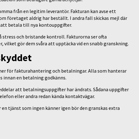
komma från en legitim leverantör. Fakturan kan avse ett
företaget aldrig har beställt. I andra fall skickas mejl där
tt betala till nya kontouppgifter.
tress och bristande kontroll. Fakturorna ser ofta
r, vilket gör dem svåra att upptäcka vid en snabb granskning.
 skyddet
iner för fakturahantering och betalningar. Alla som hanterar
as innan en betalning godkänns.
meddelar att betalningsuppgifter har ändrats. Sådana uppgifter
telefon eller andra redan kända kontaktvägar.
 en tjänst som ingen känner igen bör den granskas extra