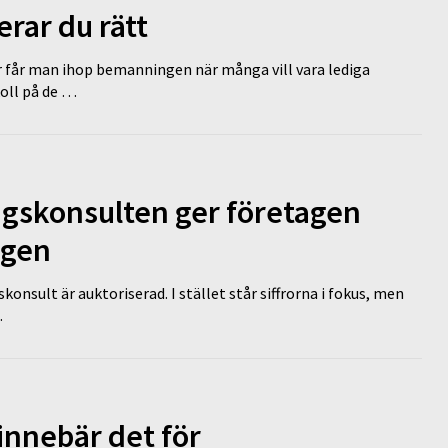
erar du rätt
r får man ihop bemanningen när många vill vara lediga
koll på de …
ngskonsulten ger företagen
ägen
nsult är auktoriserad. I stället står siffrorna i fokus, men
…
innebär det för