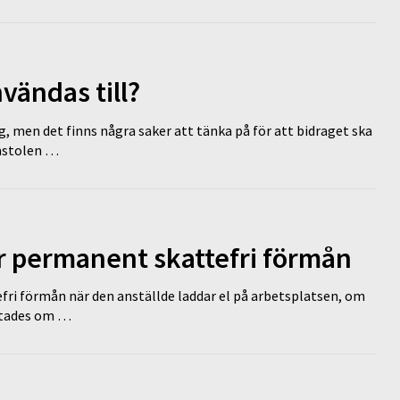
vändas till?
g, men det finns några saker att tänka på för att bidraget ska
omstolen …
ir permanent skattefri förmån
efri förmån när den anställde laddar el på arbetsplatsen, om
lutades om …