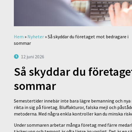
Hem
»
Nyheter
»
Så skyddar du företaget mot bedragare i
sommar
12 juni 2026
Så skyddar du företage
sommar
Semestertider innebär inte bara lägre bemanning och nya ru
rikta in sig på företag. Bluffakturor, falska mejl och påstå
metoderna. Med några enkla kontroller kan du minska risken
Under sommaren arbetar många företag med färre medarbeta
täcker upp och tempot är ofta lägre än vanligt. Det är en 