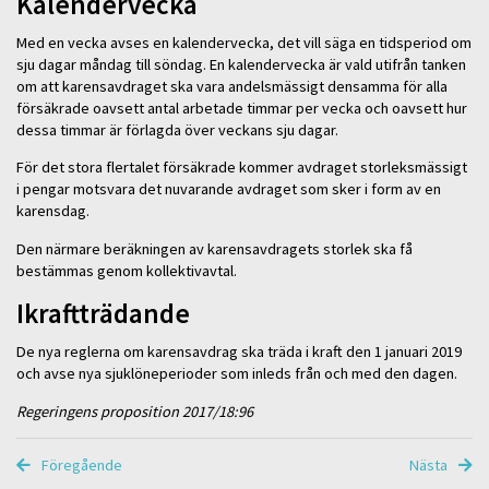
Kalendervecka
Med en vecka avses en kalendervecka, det vill säga en tidsperiod om
sju dagar måndag till söndag. En kalendervecka är vald utifrån tanken
om att karensavdraget ska vara andelsmässigt densamma för alla
försäkrade oavsett antal arbetade timmar per vecka och oavsett hur
dessa timmar är förlagda över veckans sju dagar.
För det stora flertalet försäkrade kommer avdraget storleksmässigt
i pengar motsvara det nuvarande avdraget som sker i form av en
karensdag.
Den närmare beräkningen av karensavdragets storlek ska få
bestämmas genom kollektivavtal.
Ikraftträdande
De nya reglerna om karensavdrag ska träda i kraft den 1 januari 2019
och avse nya sjuklöneperioder som inleds från och med den dagen.
Regeringens proposition 2017/18:96
Föregående
Nästa