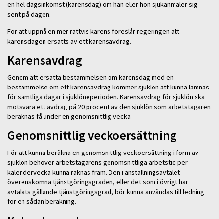
en hel dagsinkomst (karensdag) om han eller hon sjukanmäler sig
sent på dagen.
För att uppnå en mer rättvis karens föreslår regeringen att
karensdagen ersätts av ett karensavdrag.
Karensavdrag
Genom att ersätta bestämmelsen om karensdag med en
bestämmelse om ett karensavdrag kommer sjuklön att kunna lämnas
för samtliga dagar i sjuklöneperioden. Karensavdrag för sjuklön ska
motsvara ett avdrag på 20 procent av den sjuklön som arbetstagaren
beräknas få under en genomsnittlig vecka.
Genomsnittlig veckoersättning
För att kunna beräkna en genomsnittlig veckoersättning i form av
sjuklön behöver arbetstagarens genomsnittliga arbetstid per
kalendervecka kunna räknas fram. Den i anställningsavtalet
överenskomna tjänstgöringsgraden, eller det som i övrigt har
avtalats gällande tjänstgöringsgrad, bör kunna användas till ledning
för en sådan beräkning.