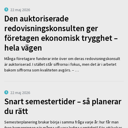
22 maj 2026
Den auktoriserade
redovisningskonsulten ger
företagen ekonomisk trygghet –
hela vägen
Många företagare funderar inte över om deras redovisningskonsult
är auktoriserad. I stället står siffrorna i fokus, men det är i arbetet
bakom siffrorna som kvaliteten avgörs. – …
22 maj 2026
Snart semestertider – så planerar
du rätt
Semesterplanering brukar börja i samma fråga varje år: hur får man
ihop bemanningen när många vill vara lediga samtidigt? För att lyckas