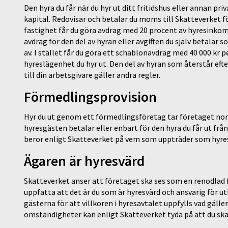
Den hyra du får när du hyr ut ditt fritidshus eller annan pr
kapital. Redovisar och betalar du moms till Skatteverket 
fastighet får du göra avdrag med 20 procent av hyresinkomst
avdrag för den del av hyran eller avgiften du själv betalar 
av. I stället får du göra ett schablonavdrag med 40 000 kr p
hyreslägenhet du hyr ut. Den del av hyran som återstår eft
till din arbetsgivare gäller andra regler.
Förmedlingsprovision
Hyr du ut genom ett förmedlingsföretag tar företaget norm
hyresgästen betalar eller enbart för den hyra du får ut frå
beror enligt Skatteverket på vem som uppträder som hyre
Ägaren är hyresvärd
Skatteverket anser att företaget ska ses som en renodlad
uppfatta att det är du som är hyresvärd och ansvarig för ut
gästerna för att villkoren i hyresavtalet uppfylls vad gäll
omständigheter kan enligt Skatteverket tyda på att du sk