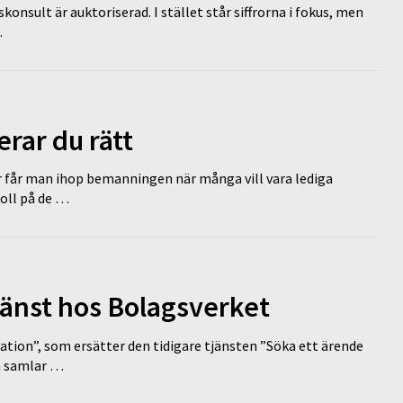
nsult är auktoriserad. I stället står siffrorna i fokus, men
…
erar du rätt
r får man ihop bemanningen när många vill vara lediga
koll på de …
tjänst hos Bolagsverket
tion”, som ersätter den tidigare tjänsten ”Söka ett ärende
en samlar …