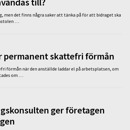
vändas till?
g, men det finns några saker att tänka på för att bidraget ska
omstolen …
ir permanent skattefri förmån
efri förmån när den anställde laddar el på arbetsplatsen, om
lutades om …
ngskonsulten ger företagen
ägen