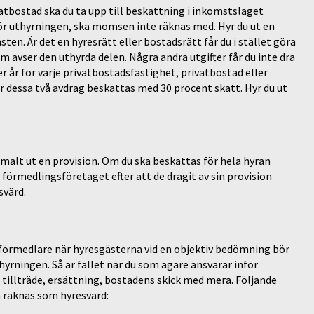
ivatbostad ska du ta upp till beskattning i inkomstslaget
för uthyrningen, ska momsen inte räknas med. Hyr du ut en
en. Är det en hyresrätt eller bostadsrätt får du i stället göra
som avser den uthyrda delen. Några andra utgifter får du inte dra
er år för varje privatbostadsfastighet, privatbostad eller
er dessa två avdrag beskattas med 30 procent skatt. Hyr du ut
alt ut en provision. Om du ska beskattas för hela hyran
n förmedlingsföretaget efter att de dragit av sin provision
svärd.
 förmedlare när hyresgästerna vid en objektiv bedömning bör
hyrningen. Så är fallet när du som ägare ansvarar inför
er tillträde, ersättning, bostadens skick med mera. Följande
a räknas som hyresvärd: