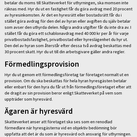
betalar du moms till Skatteverket för uthyrningen, ska momsen inte
räknas med. Hyr du ut en fastighet får du göra avdrag med 20 procent
av hyresinkomsten. Är det en hyresrätt eller bostadsrätt får du i
stället göra avdrag för den del av hyran eller avgiften du själv betalar
som avser den uthyrda delen. Några andra utgifter får du inte dra av. I
stället får du göra ett schablonavdrag med 40 000 kr per år för varje
privatbostadsfastighet, privatbostad eller hyreslägenhet du hyr ut.
Den del av hyran som återstår efter dessa två avdrag beskattas med
30 procent skatt. Hyr du ut till din arbetsgivare gäller andra regler.
Förmedlingsprovision
Hyr du ut genom ett förmedlingsföretag tar företaget normalt ut en
provision. Om du ska beskattas för hela hyran hyresgästen betalar
eller enbart för den hyra du får ut från förmedlingsföretaget efter att
de dragit av sin provision beror enligt Skatteverket på vem som
uppträder som hyresvärd.
Ägaren är hyresvärd
Skatteverket anser att företaget ska ses som en renodlad
förmedlare när hyresgästerna vid en objektiv bedömning bör
uppfatta att det är du som är hyresvärd och ansvarig för uthyrningen.