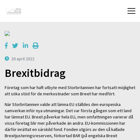
20 april 2022
Brexitbidrag
Företag som har haft utbyte med Storbritannien har fortsatt möjlighet
att söka stöd för de merkostnader som Brexit har medfört.
När Storbritannien valde att lämna EU ställdes den europeiska
samverkan inför nya utmaningar. Det var första gången som ett land
har lämnat EU. Brexit påverkar hela EU, men omfattningen varierar då
vissa företag blir mer påverkade än andra. EU-kommissionen har
därför inrättat en särskild fond. Fonden utgörs av den så kallade
Brexitjusteringsreserven, förkortad BAR (på engelska Brexit