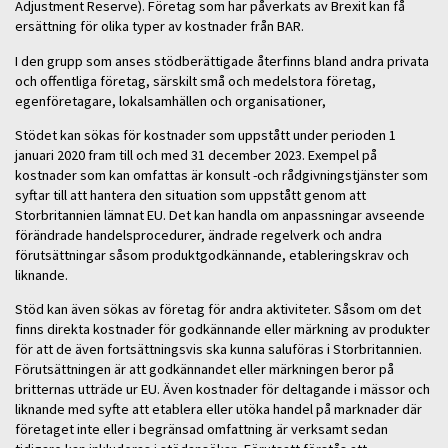
Adjustment Reserve). Företag som har påverkats av Brexit kan få
ersättning för olika typer av kostnader från BAR.
I den grupp som anses stödberättigade återfinns bland andra privata
och offentliga företag, särskilt små och medelstora företag,
egenföretagare, lokalsamhällen och organisationer,
Stödet kan sökas för kostnader som uppstått under perioden 1
januari 2020 fram till och med 31 december 2023. Exempel på
kostnader som kan omfattas är konsult -och rådgivningstjänster som
syftar till att hantera den situation som uppstått genom att
Storbritannien lämnat EU. Det kan handla om anpassningar avseende
förändrade handelsprocedurer, ändrade regelverk och andra
förutsättningar såsom produktgodkännande, etableringskrav och
liknande.
Stöd kan även sökas av företag för andra aktiviteter. Såsom om det
finns direkta kostnader för godkännande eller märkning av produkter
för att de även fortsättningsvis ska kunna saluföras i Storbritannien.
Förutsättningen är att godkännandet eller märkningen beror på
britternas utträde ur EU. Även kostnader för deltagande i mässor och
liknande med syfte att etablera eller utöka handel på marknader där
företaget inte eller i begränsad omfattning är verksamt sedan