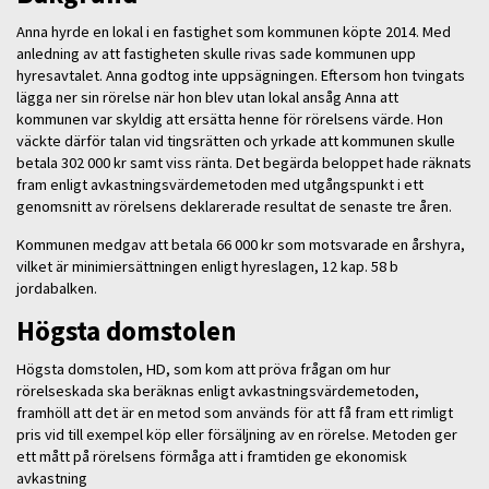
Anna hyrde en lokal i en fastighet som kommunen köpte 2014. Med
anledning av att fastigheten skulle rivas sade kommunen upp
hyresavtalet. Anna godtog inte uppsägningen. Eftersom hon tvingats
lägga ner sin rörelse när hon blev utan lokal ansåg Anna att
kommunen var skyldig att ersätta henne för rörelsens värde. Hon
väckte därför talan vid tingsrätten och yrkade att kommunen skulle
betala 302 000 kr samt viss ränta. Det begärda beloppet hade räknats
fram enligt avkastningsvärdemetoden med utgångspunkt i ett
genomsnitt av rörelsens deklarerade resultat de senaste tre åren.
Kommunen medgav att betala 66 000 kr som motsvarade en årshyra,
vilket är minimiersättningen enligt hyreslagen, 12 kap. 58 b
jordabalken.
Högsta domstolen
Högsta domstolen, HD, som kom att pröva frågan om hur
rörelseskada ska beräknas enligt avkastningsvärdemetoden,
framhöll att det är en metod som används för att få fram ett rimligt
pris vid till exempel köp eller försäljning av en rörelse. Metoden ger
ett mått på rörelsens förmåga att i framtiden ge ekonomisk
avkastning