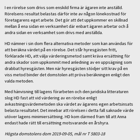
I en rörelse som drivs som enskild firma är ägaren inte anställd.
Rörelsens resultat belastas därför inte av någon lönekostnad för
företagarens eget arbete. Det gör att det uppkommer en skillnad
mellan å ena sidan en verksamhet där enbart ägaren arbetar och å
andra sidan en verksamhet som drivs med anställda.
HD nämner i sin dom flera alternativa metoder som kan användas för
att beräkna värdet på en rörelse. Det står hyresgästen fritt,
förklarade HD, att välja värderingsmetod samt kräva ersättning för
andra skador som uppkommit med anledning av en uppsägning som
drabbat hyresgästen. Men när hyresgästen stödjer sitt krav på en
viss metod binder det domstolen att pröva beräkningen enligt den
valda metoden.
Med hänvisning till lagens förarbeten och den juridiska litteraturen
slog HD fast att vid värdering av en rörelse enligt
avkastningsvärdemetoden ska värdet av ägarens egen arbetsinsats
belasta resultatet. Det innebar att rörelsen i detta fall saknade värde
utöver lagens minimiersättning. HD kom därmed fram till att Anna
endast hade rätt till ersättning motsvarande en årshyra.
Högsta domstolens dom 2019-09-05, mål nr T 5803-18