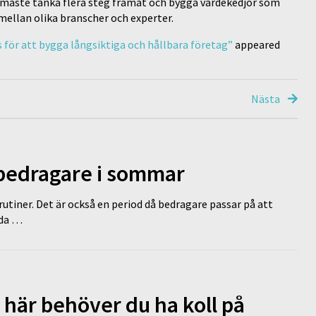
ag måste tänka flera steg framåt och bygga värdekedjor som
 mellan olika branscher och experter.
för att bygga långsiktiga och hållbara företag”
appeared
Nästa
 bedragare i sommar
tiner. Det är också en period då bedragare passar på att
dda …
 här behöver du ha koll på