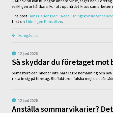
– Allt svinn kan bli någon annans vinst, säger han. Föret
verkligen är hållbara. För att uppnå det krävs samarbeten
The post
Hans Hallengren: ”Redovisningskonsulter behövs 
first on
Tidningen Konsulten
.
Föregående
12 juni 2026
Så skyddar du företaget mot
Semestertider innebär inte bara lägre bemanning och nya ru
rikta in sig på företag. Bluffakturor, falska mejl och påstå
12 juni 2026
Anställa sommarvikarier? Det