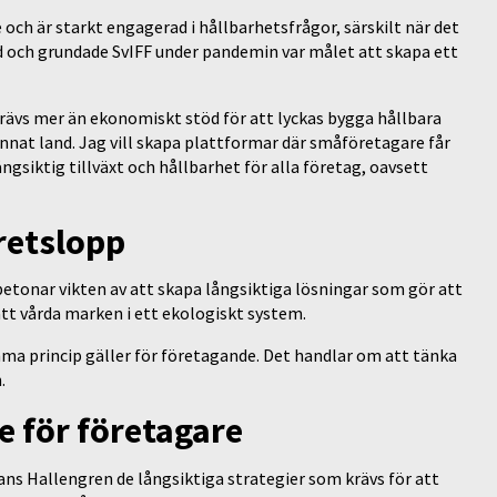
och är starkt engagerad i hållbarhetsfrågor, särskilt när det
d och grundade SvIFF under pandemin var målet att skapa ett
krävs mer än ekonomiskt stöd för att lyckas bygga hållbara
nat land. Jag vill skapa plattformar där småföretagare får
långsiktig tillväxt och hållbarhet för alla företag, oavsett
kretslopp
etonar vikten av att skapa långsiktiga lösningar som gör att
att vårda marken i ett ekologiskt system.
amma princip gäller för företagande. Det handlar om att tänka
n.
e för företagare
s Hallengren de långsiktiga strategier som krävs för att