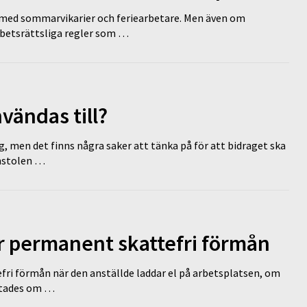
ed sommarvikarier och feriearbetare. Men även om
rbetsrättsliga regler som …
vändas till?
g, men det finns några saker att tänka på för att bidraget ska
omstolen …
ir permanent skattefri förmån
efri förmån när den anställde laddar el på arbetsplatsen, om
lutades om …