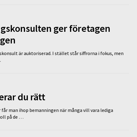
ngskonsulten ger företagen
ägen
nsult är auktoriserad. I stället står siffrorna i fokus, men
…
erar du rätt
r får man ihop bemanningen när många vill vara lediga
koll på de …