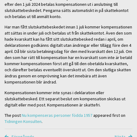
efter den 1 juli 2024 betalas kompensationen ut i anslutning till
slutskattebeskedet. Pengarna sätts automatiskt in på skattekontot
och betalas ut till anmält konto.
Har man fått slutskattebeskedet innan 1 juli kommer kompensationen
att sättas in under juli och betalas ut från skattekontot. Även den som
hade kvarskatt kan ha fått sitt slutskattebesked redan i april, om
deklarationen godkänns digitalt utan ändringar eller tillägg före den 4
april. Då blir sista betalningsdag för den med kvarskatt den 12 juli. Om
den som har rätt till kompensation har en kvarskatt som inte är betald
kommer kompensationen först att gå till den obetalda kvarskatten,
och därefter betalas eventuellt överskott ut. Om den slutliga skatten
ändras genom en omprövning kan det innebära att även
kompensationen blir ändrad.
Kompensationen kommer inte synas i deklaration eller
slutskattebesked. Ett separat beslut om kompensation skickas ut
digitalt eller med post. Kompensationen är skattefri.
The post
Nu kompenseras personer födda 1957
appeared first on
Tidningen Konsulten
.
Föregående
Nästa