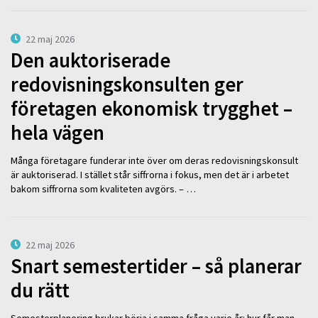
22 maj 2026
Den auktoriserade
redovisningskonsulten ger
företagen ekonomisk trygghet –
hela vägen
Många företagare funderar inte över om deras redovisningskonsult
är auktoriserad. I stället står siffrorna i fokus, men det är i arbetet
bakom siffrorna som kvaliteten avgörs. – …
22 maj 2026
Snart semestertider – så planerar
du rätt
Semesterplanering brukar börja i samma fråga varje år: hur får man