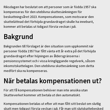
Riksdagen har beslutat om att personer som är födda 1957 ska
kompenseras för den uteblivna skattesänkningen för
beskattningsåret 2023. Kompensationen, som motsvarar den
skattelättnad det förhöjda grundavdraget skulle ha inneburit,
kommer att betalas ut tidigast första veckan i juli.
Bakgrund
Bakgrunden till förslaget är den situation som uppkommit när
personer födda 1957 har fått vänta ett år extra på det förhöjda
grundavdraget efter höjningen av åldersgränserna i
pensionssystemet och i vissa kringliggande regelverk, såsom
inkomstskattelagen. Den uteblivna skattesänkning som detta
medfört ska nu kompenseras.
När betalas kompensationen ut?
För att få kompensationen behöver man inte ansöka utan
Skatteverket kommer att betala ut den automatiskt.
Kompensationen betalas ut efter att man fått sitt beslut om slutlig
skatt men tidigast första veckan i juli. Får man sitt slutskattebesked