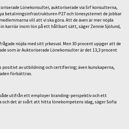
oriserade Lönekonsulter, auktoriserade via Srf konsulterna,
nya betalningsinfrastrukturen P27 och lönesystemet de jobbar
t medlemmarna vill att vi ska göra. Att de även är mer nöjda
in karriär inom lön på ett hållbart sätt, säger Zennie Sjölund,
lfrågade nöjda med sitt yrkesval. Men 30 procent uppger att de
ågade som är Auktoriserade Lönekonsulter är det 13,3 procent
 positivt av utbildning och certifiering; även kunskaperna,
aden förbättras.
både utifrån ett employer branding-perspektiv och ett
 och det är svårt att hitta lönekompetens idag, säger Sofia