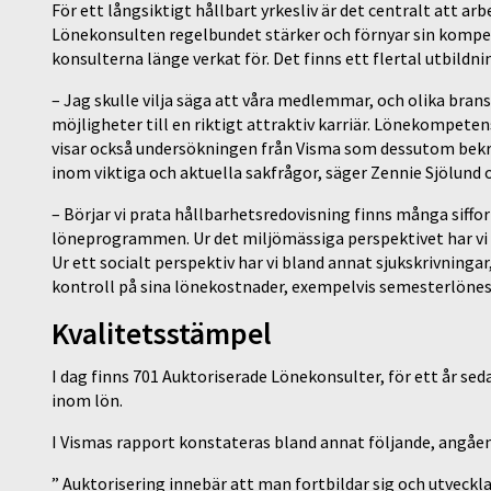
För ett långsiktigt hållbart yrkesliv är det centralt att a
Lönekonsulten regelbundet stärker och förnyar sin kompete
konsulterna länge verkat för. Det finns ett flertal utbildn
– Jag skulle vilja säga att våra medlemmar, och olika bransc
möjligheter till en riktigt attraktiv karriär. Lönekompeten
visar också undersökningen från Visma som dessutom bekrä
inom viktiga och aktuella sakfrågor, säger Zennie Sjölund 
– Börjar vi prata hållbarhetsredovisning finns många siff
löneprogrammen. Ur det miljömässiga perspektivet har vi t
Ur ett socialt perspektiv har vi bland annat sjukskrivninga
kontroll på sina lönekostnader, exempelvis semesterlönes
Kvalitetsstämpel
I dag finns 701 Auktoriserade Lönekonsulter, för ett år se
inom lön.
I Vismas rapport konstateras bland annat följande, angåen
” Auktorisering innebär att man fortbildar sig och utveckl