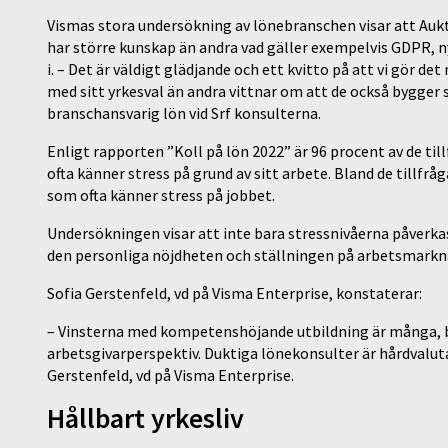
Vismas stora undersökning av lönebranschen visar att Aukt
har större kunskap än andra vad gäller exempelvis GDPR, 
i. – Det är väldigt glädjande och ett kvitto på att vi gör de
med sitt yrkesval än andra vittnar om att de också bygger s
branschansvarig lön vid Srf konsulterna.
Enligt rapporten ”Koll på lön 2022” är 96 procent av de til
ofta känner stress på grund av sitt arbete. Bland de tillfr
som ofta känner stress på jobbet.
Undersökningen visar att inte bara stressnivåerna påverkas
den personliga nöjdheten och ställningen på arbetsmarkn
Sofia Gerstenfeld, vd på Visma Enterprise, konstaterar:
­­– Vinsterna med kompetenshöjande utbildning är många, 
arbetsgivarperspektiv. Duktiga lönekonsulter är hårdvaluta
Gerstenfeld, vd på Visma Enterprise.
Hållbart yrkesliv