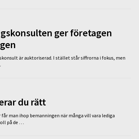
ngskonsulten ger företagen
ägen
nsult är auktoriserad. I stället står siffrorna i fokus, men
…
erar du rätt
r får man ihop bemanningen när många vill vara lediga
koll på de …