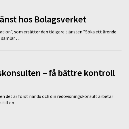
tjänst hos Bolagsverket
tion”, som ersätter den tidigare tjänsten ”Söka ett ärende
en samlar …
onsulten – få bättre kontroll
en det är först när du och din redovisningskonsult arbetar
 till en …