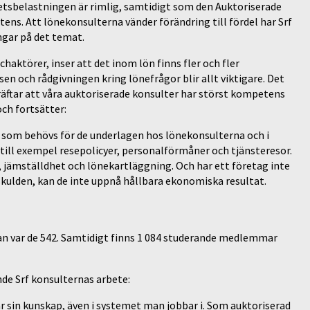
rbetsbelastningen är rimlig, samtidigt som den Auktoriserade
ns. Att lönekonsulterna vänder förändring till fördel har Srf
ingar på det temat.
haktörer, inser att det inom lön finns fler och fler
sen och rådgivningen kring lönefrågor blir allt viktigare. Det
ftar att våra auktoriserade konsulter har störst kompetens
och fortsätter:
or som behövs för de underlagen hos lönekonsulterna och i
ill exempel resepolicyer, personalförmåner och tjänsteresor.
r, jämställdhet och lönekartläggning. Och har ett företag inte
kulden, kan de inte uppnå hållbara ekonomiska resultat.
dan var de 542. Samtidigt finns 1 084 studerande medlemmar
de Srf konsulternas arbete:
ar sin kunskap, även i systemet man jobbar i. Som auktoriserad