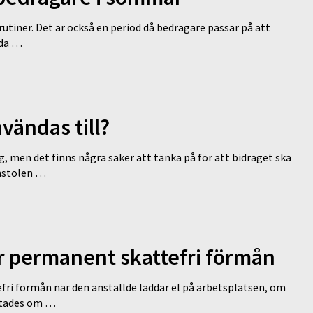
tiner. Det är också en period då bedragare passar på att
dda …
vändas till?
g, men det finns några saker att tänka på för att bidraget ska
omstolen …
ir permanent skattefri förmån
efri förmån när den anställde laddar el på arbetsplatsen, om
lutades om …