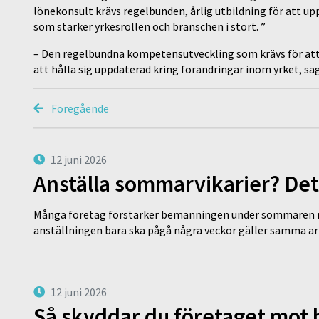
lönekonsult krävs regelbunden, årlig utbildning för att up
som stärker yrkesrollen och branschen i stort. ”
– Den regelbundna kompetensutveckling som krävs för att få
att hålla sig uppdaterad kring förändringar inom yrket, sa
Föregående
12 juni 2026
Anställa sommarvikarier? Det
Många företag förstärker bemanningen under sommaren m
anställningen bara ska pågå några veckor gäller samma a
12 juni 2026
Så skyddar du företaget mot