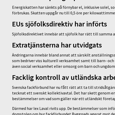
Energiskatten har sänkts på förnybar el, inklusive solel, 
förbrukas. Skatten uppgår nu till 0,5 öre per kilowattimme
EUs sjöfolksdirektiv har införts
Sjöfolksdirektivet innebär att sjöfolk har rätt till samma
Extratjänsterna har utvidgats
Ändringarna innebär bland annat att särskilt anställningsst
som bedriver viss kulturell verksamhet samt till barn- oc
även social verksamhet eller omsorg om barn och ungdomar
Facklig kontroll av utländska arb
Svenska fackförbund har nu fått rätt att ta till stridsåtg
tecknat ett svenskt kollektivavtal. Det har skett genom en
bestämmelser om vad som gäller när ett utländskt företag sk
Därmed har lex Laval rivits upp. De bestämmelser som infö
domstolen om hur fackförbundet Byggnads agerat mot det l