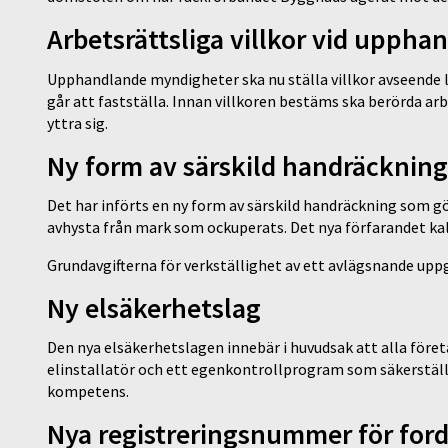
Arbetsrättsliga villkor vid uppha
Upphandlande myndigheter ska nu ställa villkor avseende l
går att fastställa. Innan villkoren bestäms ska berörda arb
yttra sig.
Ny form av särskild handräckning
Det har införts en ny form av särskild handräckning som g
avhysta från mark som ockuperats. Det nya förfarandet ka
Grundavgifterna för verkställighet av ett avlägsnande uppgå
Ny elsäkerhetslag
Den nya elsäkerhetslagen innebär i huvudsak att alla föret
elinstallatör och ett egenkontrollprogram som säkerställe
kompetens.
Nya registreringsnummer för for