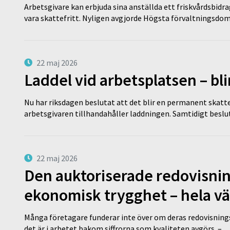
Arbetsgivare kan erbjuda sina anställda ett friskvårdsbidra
vara skattefritt. Nyligen avgjorde Högsta förvaltningsd
22 maj 2026
Laddel vid arbetsplatsen – bl
Nu har riksdagen beslutat att det blir en permanent skatt
arbetsgivaren tillhandahåller laddningen. Samtidigt bes
22 maj 2026
Den auktoriserade redovisni
ekonomisk trygghet – hela v
Många företagare funderar inte över om deras redovisningsko
det är i arbetet bakom siffrorna som kvaliteten avgörs. – 