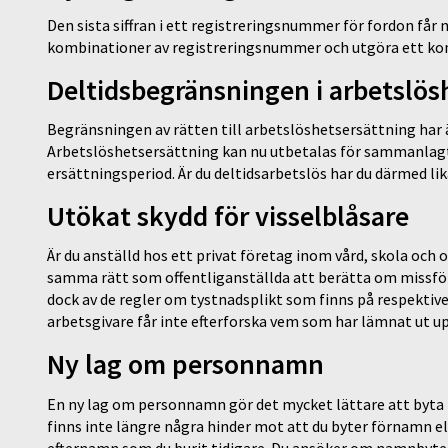
Den sista siffran i ett registreringsnummer för fordon får 
kombinationer av registreringsnummer och utgöra ett kom
Deltidsbegränsningen i arbetslös
Begränsningen av rätten till arbetslöshetsersättning har ä
Arbetslöshetsersättning kan nu utbetalas för sammanlagt
ersättningsperiod. Är du deltidsarbetslös har du därmed li
Utökat skydd för visselblåsare
Är du anställd hos ett privat företag inom vård, skola och o
samma rätt som offentliganställda att berätta om missfö
dock av de regler om tystnadsplikt som finns på respektive
arbetsgivare får inte efterforska vem som har lämnat ut up
Ny lag om personnamn
En ny lag om personnamn gör det mycket lättare att byta 
finns inte längre några hinder mot att du byter förnamn ell
efternamn som du burit tidigare. Du ansöker om namnbyte