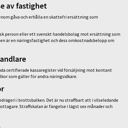
e av fastighet
genom gåva och erhålla en skattefri ersättning som
idisk person eller ett svenskt handelsbolag mot ersättning som
ten är en näringsfastighet och dess omkostnadsbelopp om
handlare
nda certifierade kassaregister vid försäljning mot kontant
kor som gäller för andra näringsidkare.
or
rägeri i brottsbalken. Det är nu straffbart att i vilseledande
ottagare. Straffskalan är fängelse i lägst sex månader och
l