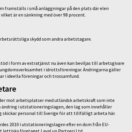
som framställs i små anläggningar på den plats där elen
 vilket är en sänkning med över 98 procent.
 arbetsrättsliga skydd som andra arbetstagare.
öd i form av extratjänst nu även kan beviljas till arbetsgivare
h ungdomsverksamhet i idrottsföreningar. Ändringarna gäller
 i ideella föreningar och trossamfund.
etare
ärder mot arbetsplatser med utländsk arbetskraft som inte
 ändring i utstationeringslagen, den lag som innehåller
ickar personal till Sverige för att tillfälligt arbeta här.
rdes 2010 i utstationeringslagen efter en dom från EU-
ettiska företaget Laval un Partneri Ltd.