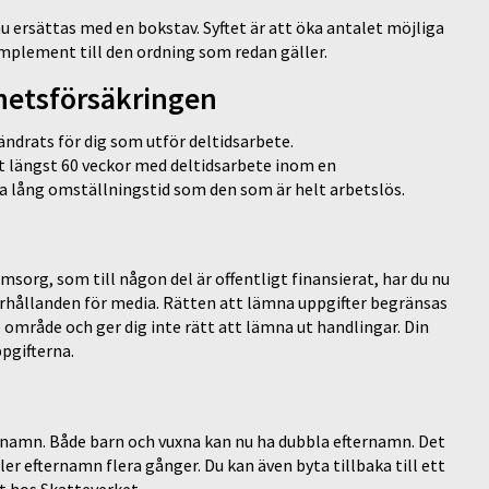
nu ersättas med en bokstav. Syftet är att öka antalet möjliga
plement till den ordning som redan gäller.
hetsförsäkringen
ndrats för dig som utför deltidsarbete.
 längst 60 veckor med deltidsarbete inom en
ka lång omställningstid som den som är helt arbetslös.
msorg, som till någon del är offentligt finansierat, har du nu
rhållanden för media. Rätten att lämna uppgifter begränsas
 område och ger dig inte rätt att lämna ut handlingar. Din
pgifterna.
namn. Både barn och vuxna kan nu ha dubbla efternamn. Det
er efternamn flera gånger. Du kan även byta tillbaka till ett
t hos Skatteverket.