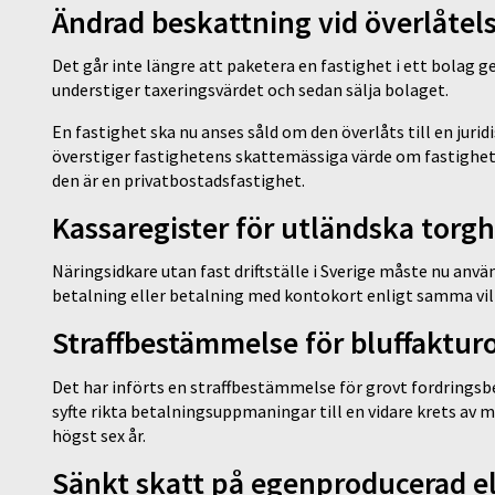
Ändrad beskattning vid överlåtels
Det går inte längre att paketera en fastighet i ett bolag 
understiger taxeringsvärdet och sedan sälja bolaget.
En fastighet ska nu anses såld om den överlåts till en jur
överstiger fastighetens skattemässiga värde om fastighe
den är en privatbostadsfastighet.
Kassaregister för utländska torg
Näringsidkare utan fast driftställe i Sverige måste nu anvä
betalning eller betalning med kontokort enligt samma vill
Straffbestämmelse för bluffaktur
Det har införts en straffbestämmelse för grovt fordringsbed
syfte rikta betalningsuppmaningar till en vidare krets av m
högst sex år.
Sänkt skatt på egenproducerad e