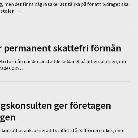
g, men det finns några saker att tänka på för att bidraget ska
omstolen …
ir permanent skattefri förmån
efri förmån när den anställde laddar el på arbetsplatsen, om
lutades om …
ngskonsulten ger företagen
ägen
nsult är auktoriserad. I stället står siffrorna i fokus, men
…