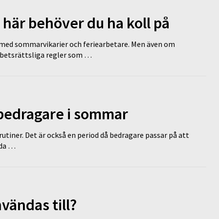
 här behöver du ha koll på
ed sommarvikarier och feriearbetare. Men även om
rbetsrättsliga regler som …
 bedragare i sommar
tiner. Det är också en period då bedragare passar på att
dda …
vändas till?