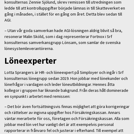
konsulternas Zennie Sjölund, skrev remissen till utredningen som
ledde till att kontrolluppgifter började lämnas in till Skatteverket en
gång i månaden, i stället för en gång om året. Detta blev sedan till
AGI.
– Utan vår goda samverkan hade AGI-lösningen aldrig blivit så bra,
resonerar Malin Sköld, som i dag representerar Fortnox i Srf
konsulternas samverkansgrupp Lönsam, som samlar de svenska
lönesystemleverantörerna.
Löneexperter
Lotta Sprangers är HR- och löneexpert på Simployer och ingår i Srf
konsulternas lönegrupp sedan 2019. Hon jobbar med lönekunder och
lönefrågor i vardagen och leder löneutbildningar. Hennes åtta
kollegor i gruppen har liknande bakgrund. Från deras håll dominerade
en synpunkt i arbetet med remissen:
– Det bör även fortsättningsvis finnas möjlighet att göra korrigeringar
och rättelser av ingivna uppgifter hos Försäkringskassan. Annars
väntar merarbete för oss, företagen och Försäkringskassan. Alla som
jobbar med lön vet hur vanligt det är att exempelvis personal
rapporterar in frånvaro fel och justerar i efterhand. Till exempel att