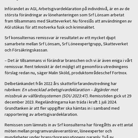
Införandet av AGI, Arbetsgivardeklaration på individnivå, är en av de
största förändringar av lönehanteringen som Srf Lönsam arbetat
fram tillsammans med Skatteverket. Nu föreslås att användningen av
AGI utökas för att motverka fusk och kriminalitet.
Srf konsulternas remissvar är resultatet av ett mycket djupt
samarbete mellan Srf Lönsam, Srf Löneexpertgrupp, Skatteverket
och Försäkringskassan.
– Det är tillsammans vi förändrar branschen och vi är även eniga i vårt
remissvar. Rent tekniskt är det möjligt att genomföra utredningens
förslag redan nu, säger Malin Sköld, produktområdeschef Fortnox.
Delbetänkandet från 2022 års skatteförfarandeutredning har
rubriken:
En utvecklad arbetsgivardeklaration – åtgärder mot
missbruk av
välfärdssystemen (SOU 2023:47).
Remisstiden gick ut 29
december 2023. Regeländringarna kan träda i kraft 1 juli 2024.
Grundtanken är att fler uppgifter ska hämtas in i samband med
rapportering av arbetsgivardeklaration.
Remissen som lämnats in av Srf konsulterna har föregåtts av ett antal
möten mellan programvaruleverantörer, löneexperter och
myndigheter under branschorganisationens paraply. Två av