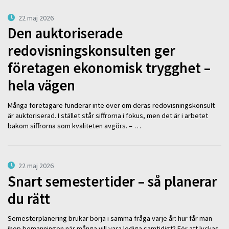
22 maj 2026
Den auktoriserade
redovisningskonsulten ger
företagen ekonomisk trygghet –
hela vägen
Många företagare funderar inte över om deras redovisningskonsult
är auktoriserad. I stället står siffrorna i fokus, men det är i arbetet
bakom siffrorna som kvaliteten avgörs. – …
22 maj 2026
Snart semestertider – så planerar
du rätt
Semesterplanering brukar börja i samma fråga varje år: hur får man
ihop bemanningen när många vill vara lediga samtidigt? För att lyckas