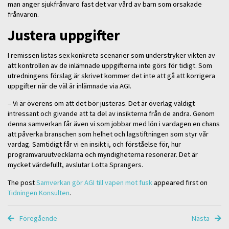
man anger sjukfrånvaro fast det var vård av barn som orsakade
frånvaron.
Justera uppgifter
I remissen listas sex konkreta scenarier som understryker vikten av
att kontrollen av de inlämnade uppgifterna inte görs för tidigt. Som
utredningens förslag är skrivet kommer det inte att gå att korrigera
uppgifter när de väl är inlämnade via AGI.
– Vi är överens om att det bör justeras. Det är överlag väldigt
intressant och givande att ta del av insikterna från de andra. Genom
denna samverkan får även vi som jobbar med lön i vardagen en chans
att påverka branschen som helhet och lagstiftningen som styr vår
vardag. Samtidigt får vi en insikt i, och förståelse för, hur
programvaruutvecklarna och myndigheterna resonerar. Det är
mycket värdefullt, avslutar Lotta Sprangers.
The post
Samverkan gör AGI till vapen mot fusk
appeared first on
Tidningen Konsulten
.
Föregående
Nästa