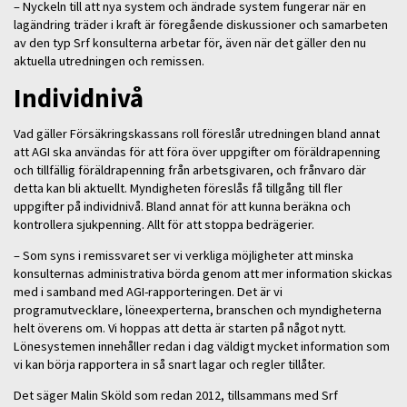
– Nyckeln till att nya system och ändrade system fungerar när en
lagändring träder i kraft är föregående diskussioner och samarbeten
av den typ Srf konsulterna arbetar för, även när det gäller den nu
aktuella utredningen och remissen.
Individnivå
Vad gäller Försäkringskassans roll föreslår utredningen bland annat
att AGI ska användas för att föra över uppgifter om föräldrapenning
och tillfällig föräldrapenning från arbetsgivaren, och frånvaro där
detta kan bli aktuellt. Myndigheten föreslås få tillgång till fler
uppgifter på individnivå. Bland annat för att kunna beräkna och
kontrollera sjukpenning. Allt för att stoppa bedrägerier.
– Som syns i remissvaret ser vi verkliga möjligheter att minska
konsulternas administrativa börda genom att mer information skickas
med i samband med AGI-rapporteringen. Det är vi
programutvecklare, löneexperterna, branschen och myndigheterna
helt överens om. Vi hoppas att detta är starten på något nytt.
Lönesystemen innehåller redan i dag väldigt mycket information som
vi kan börja rapportera in så snart lagar och regler tillåter.
Det säger Malin Sköld som redan 2012, tillsammans med Srf