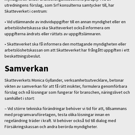
utredningens förslag, som Srf konsulterna samtycker till, har
Skatteverket i centrum:
• Vid utlämnande av individuppgifter till en annan myndighet eller en
arbetslöshetskassa ska Skatteverket också informera om
uppgifterna ändrats eller rättats av uppgiftslämnaren.
• Skatteverket ska få informera den mottagande myndigheten eller
arbetslöshetskassan om att Skatteverket har frångått uppgiften i ett
beskattningsbeslut.
Samverkan
Skatteverkets Monica Gyllander, verksamhetsutvecklare, betonar
vikten av samverkan för att få rätt insikter, formulera genomförbara
förslag och nå lösningar som fungerar för branschen, näringslivet och
samhället i stort:
– Vid större tekniska förändringar behöver vi tid för att, tillsammans
med programvaruföretagen, testa olika lösningar innan en
regeländring träder i kraft. Vi behöver också tid till dialog med
Försäkringskassan och andra berörda myndigheter.